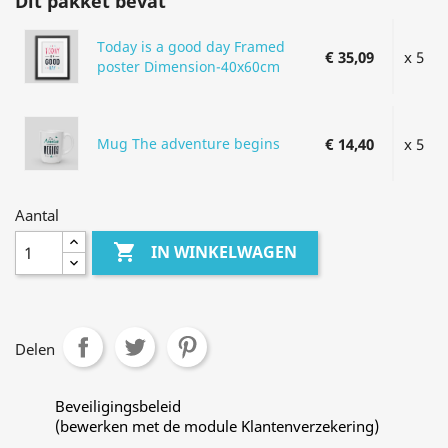
Dit pakket bevat
Today is a good day Framed
€ 35,09
x 5
poster Dimension-40x60cm
Mug The adventure begins
€ 14,40
x 5
Aantal

IN WINKELWAGEN
Delen
Beveiligingsbeleid
(bewerken met de module Klantenverzekering)